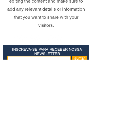
editing the content and make sure to
add any relevant details or information
that you want to share with your
visitors.
INSCREVA-SE PARA RECEBER NOSSA
NEWSLETTER
Juntar
Salvação
Referências Bíblicas do JPM
Convergência focal
Política de Privacidade
© JOSEPH PEZZELLO MINISTÉRIOS
CAIXA POSTAL 39 COLÔNIA, NJ 07067 |
1-877-554-6446
|