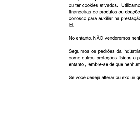
ou ter cookies ativados. Utilizam
financeiras de produtos ou doaçõ
conosco para auxiliar na prestaçã
lei.
No entanto, NÃO venderemos nenhu
Seguimos os padrões da indústri
como outras proteções físicas e 
entanto , lembre-se de que nenhum
Se você deseja alterar ou excluir 
Salvação
Referências Bíblicas do JPM
Convergência focal