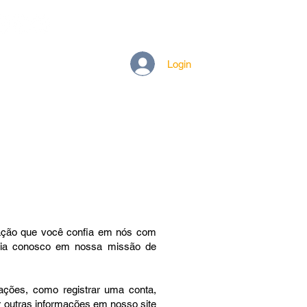
More
Login
ração que você confia em nós com
eria conosco em nossa missão de
ações, como registrar uma conta,
r outras informações em nosso site