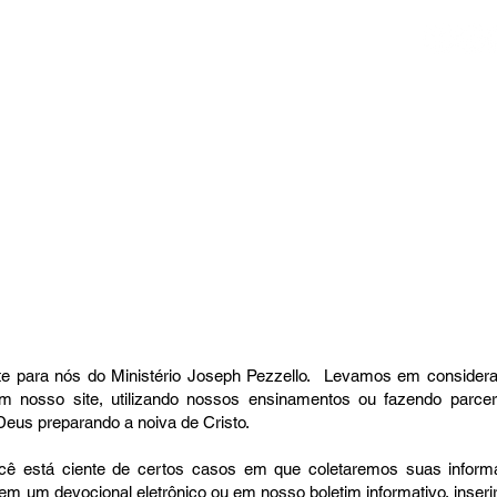
DE
ENSINAMENTOS
TESTEMUNHOS
PARCEIRO
nte para nós do Ministério Joseph Pezzello. Levamos em conside
m nosso site, utilizando nossos ensinamentos ou fazendo parc
eus preparando a noiva de Cristo.
ê está ciente de certos casos em que coletaremos suas inform
em um devocional eletrônico ou em nosso boletim informativo, inseri