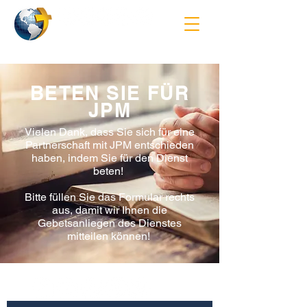
BETEN SIE FÜR
JPM
Vielen Dank, dass Sie sich für eine
Partnerschaft mit JPM entschieden
haben, indem Sie für den Dienst
beten!
Bitte füllen Sie das Formular rechts
aus, damit wir Ihnen die
Gebetsanliegen des Dienstes
mitteilen können!