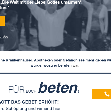
 „Die Welt mit der Liebe Gottes umarmen“
iten."
m ihn
eine Krankenhäuser, Apotheken oder Gefängnisse mehr geben w
würde, wozu er berufen
war.
beten
N
FÜR
EUCH
!
GOTT DAS GEBET ERHÖHT!
are Schöpfung und wir sind hier