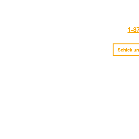
1-8
Schick un
Erlösung
JPM-Schriftstellenreferenzen
Fokale Konvergenz
Datenschutz-Bestimmungen