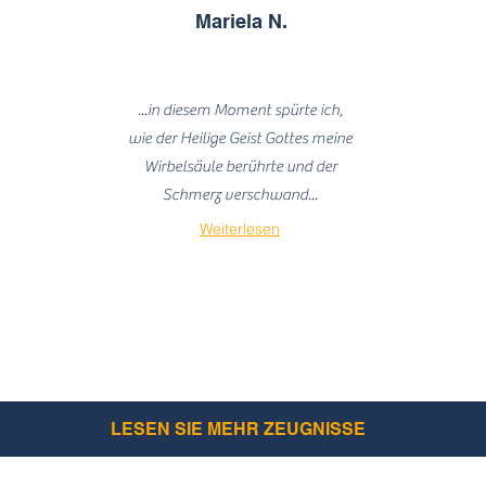
Mariela N.
...in diesem Moment spürte ich,
wie der Heilige Geist Gottes meine
Wirbelsäule berührte und der
Schmerz verschwand...
Weiterlesen
LESEN SIE MEHR ZEUGNISSE