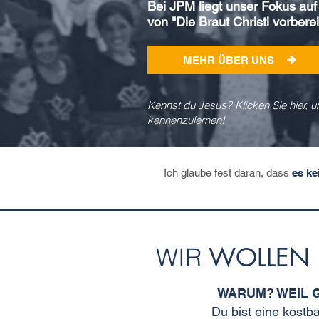
Bei JPM liegt unser Fokus auf
von "Die Braut Christi vorbere
MEHR ÜBER UNS
Kennst du Jesus? Klicken Sie hier, u
kennenzulernen!
Ich glaube fest daran, dass
es k
WOLLE
WIR
WARUM? WEIL 
Du bist eine kostb