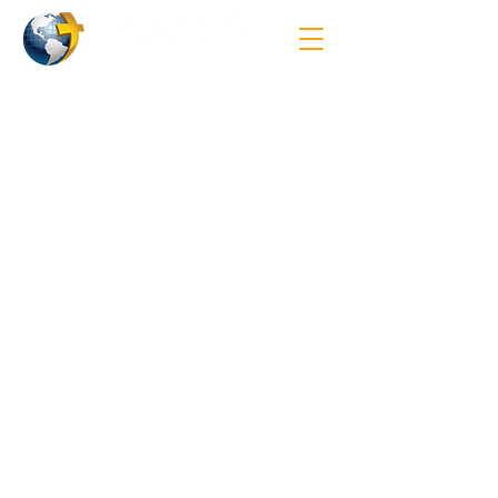
Reichweite
Haben Sie eine Idee für einen
Einsatz, wissen aber nicht, wie Sie
anfangen sollen?
Hier bei JPM möchten wir sehen,
dass es Ihnen gelingt, die Menschen
zu erreichen, die Gott Ihnen ans