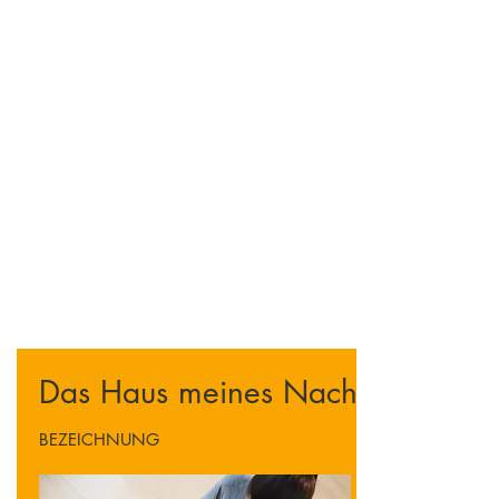
Herz gelegt hat.
Manchmal kann der
Anfang schwer sein. Zum Glück hat
Joe etwas Erfahrung und
Leidenschaft für Öffentlichkeitsarbeit.
Nehmen Sie sich eine Minute Zeit,
um sich das Video anzuhören und
sehen Sie sich die Tipps unten an,
wie Sie mit jedem Einsatz beginnen
können.
Wenn Sie an weiteren Ressourcen
interessiert sind, empfehlen wir
Ihnen, an unserem
Kingdom
Marketplace Gatekeepers Workshop
teilzunehmen !
Das Haus meines Nachbarn
BEZEICHNUNG