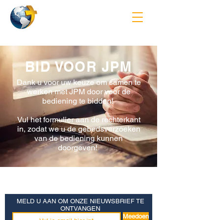
BID VOOR JPM
Dank u voor uw keuze om samen te
werken met JPM door voor de
bediening te bidden!
Vul het formulier aan de rechterkant
in, zodat we u de gebedsverzoeken
van de bediening kunnen
doorgeven!
MELD U AAN OM ONZE NIEUWSBRIEF TE
ONTVANGEN
Meedoen