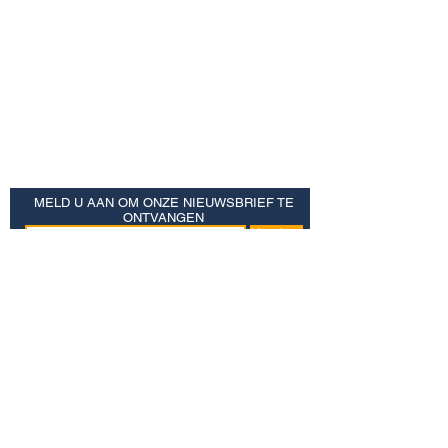
MELD U AAN OM ONZE NIEUWSBRIEF TE
ONTVANGEN
Meedoen
Redding
JPM Schriftverwijzingen
Focale convergentie
Privacybeleid
© JOSEPH PEZZELLO MINISTRIES