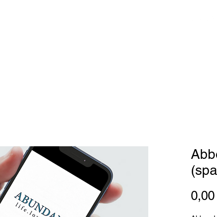
SEGNAMENTI
TESTIMONIANZE
COMPAGNO
More
Abb
(sp
0,0