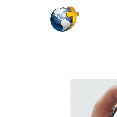
CASA
DI
IN