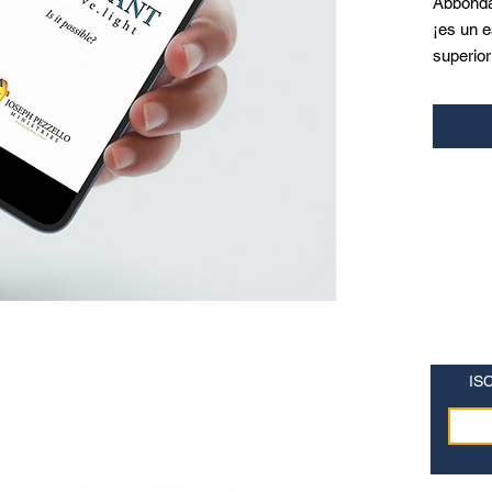
Abbondan
¡es un e
superior
¡En este
USTED p
IS