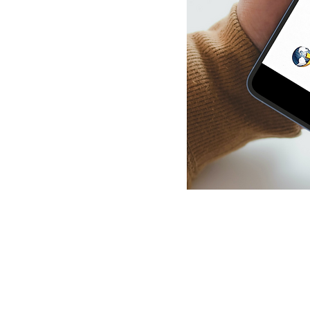
Salvezza
Riferimenti alle Scritture JPM
Convergenza focale