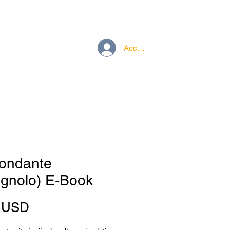
Accedi
ondante
agnolo) E-Book
Prezzo
0 USD