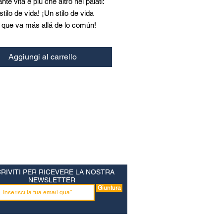
te vita è più che altro nei palati:
stilo de vida! ¡Un stilo de vida
 que va más allá de lo común!
 libro elettronico, aprenda come
Aggiungi al carrello
uede tener una vita abbondante!
CRIVITI PER RICEVERE LA NOSTRA
NEWSLETTER
Giuntura