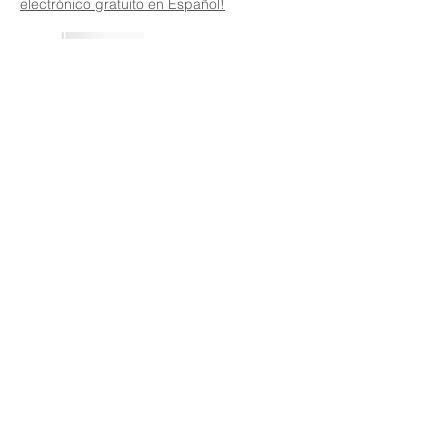
electrónico gratuito en Español!
SUSCRÍBETE PARA RECIBIR NUESTRO
BOLETÍN
Unirse
Salvación
Referencias bíblicas de JPM